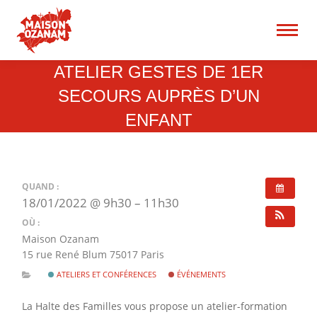
15 rue René Blum 75017
Paris
Recherche
ATELIER GESTES DE 1ER
:
SECOURS AUPRÈS D’UN
ENFANT
QUAND :
18/01/2022 @ 9h30 – 11h30
OÙ :
Maison Ozanam
15 rue René Blum 75017 Paris
ATELIERS ET CONFÉRENCES
ÉVÉNEMENTS
La Halte des Familles vous propose un atelier-formation