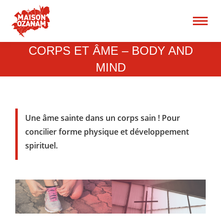
15 rue René Blum 75017
Paris
Recherche
CORPS ET ÂME – BODY AND
:
MIND
Une âme sainte dans un corps sain ! Pour
concilier forme physique et développement
spirituel.