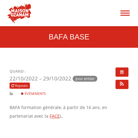
15 rue René Blum 75017
Paris
Recherche
:
BAFA BASE
QUAND :
22/10/2022 – 29/10/2022
Jour entier
Repeats
ÉVÉNEMENTS
BAFA formation générale, à partir de 16 ans, en
partenariat avec la
FACE
L.