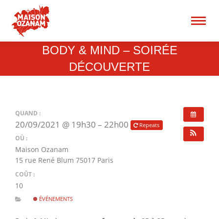
15 rue René Blum 75017
Paris
Recherche
BODY & MIND – SOIRÉE
:
DÉCOUVERTE
QUAND :
20/09/2021 @ 19h30 – 22h00
Repeats
OÙ :
Maison Ozanam
15 rue René Blum 75017 Paris
COÛT :
10
ÉVÉNEMENTS