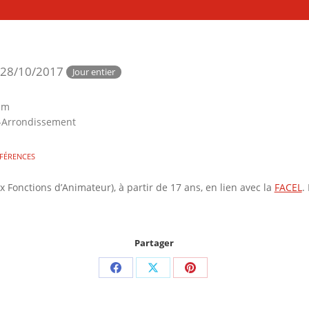
 28/10/2017
Jour entier
m
um
E-Arrondissement
NFÉRENCES
x Fonctions d’Animateur), à partir de 17 ans, en lien avec la
FACEL
.
Partager
Partager
Partager
Partager
sur
sur
sur