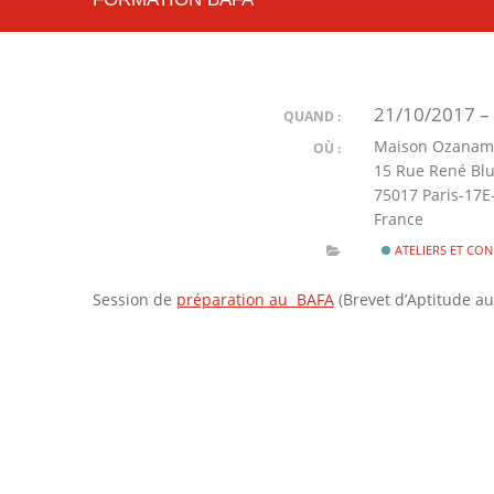
21/10/2017 –
QUAND :
Maison Ozana
OÙ :
15 Rue René Bl
75017 Paris-17
France
ATELIERS ET CO
Session de
préparation au BAFA
(Brevet d’Aptitude au