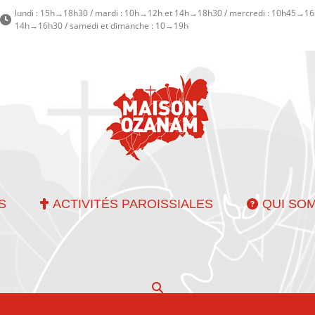
lundi : 15h→18h30 / mardi : 10h→12h et 14h→18h30 / mercredi : 10h45→16h
14h→16h30 / samedi et dimanche : 10→19h
S
ACTIVITÉS PAROISSIALES
QUI SO
Recherche
: