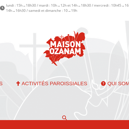
lundi : 15h→18h30 / mardi : 10h→12h et 14h→18h30 / mercredi : 10h45→16h
14h→16h30 / samedi et dimanche : 10→19h
S
ACTIVITÉS PAROISSIALES
QUI SO
Recherche
: