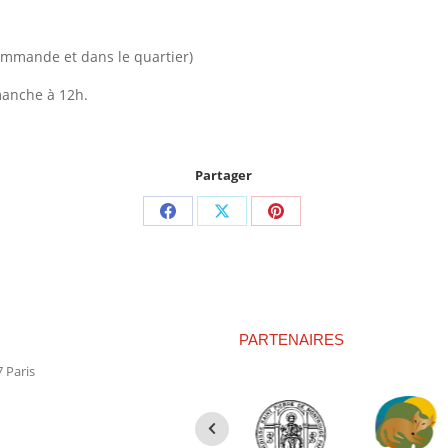
ommande et dans le quartier)
manche à 12h.
Partager
Partager
Partager
Partager
sur
sur
sur
Facebook
X
Pinterest
PARTENAIRES
 Paris