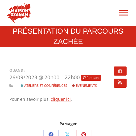
15 rue René Blum 75017
Paris
Recherche
PRÉSENTATION DU PARCOURS
:
ZACHÉE
QUAND :
26/09/2023 @ 20h00 – 22h00
Repeats
ATELIERS ET CONFÉRENCES
ÉVÉNEMENTS
Pour en savoir plus,
cliquer ici
.
Partager