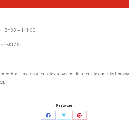
 13h00 – 14h00
m
m 75017 Paris
septembre! Ouverts à tous, les repas ont lieu tous les mardis hors
s).
Partager
Partager
Partager
Partager
sur
sur
sur