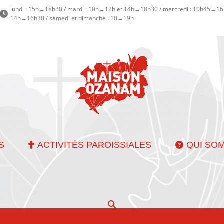
lundi : 15h→18h30 / mardi : 10h→12h et 14h→18h30 / mercredi : 10h45→16h
14h→16h30 / samedi et dimanche : 10→19h
S
ACTIVITÉS PAROISSIALES
QUI SO
Recherche
: