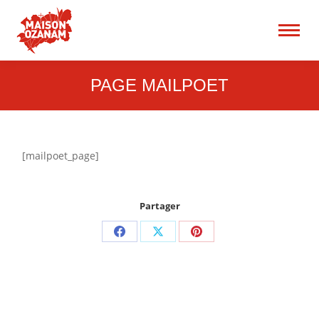
15 rue René Blum 75017
Paris
Recherche
:
PAGE MAILPOET
[mailpoet_page]
Partager
Partager
Partager
Partager
sur
sur
sur
Facebook
X
Pinterest