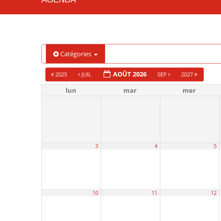
Catégories
AOÛT 2026
2025
JUIL
SEP
2027
lun
mar
mer
3
4
5
10
11
12