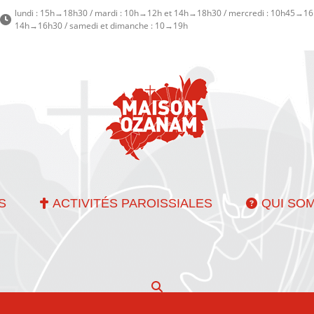
lundi : 15h→18h30 / mardi : 10h→12h et 14h→18h30 / mercredi : 10h45→16h
14h→16h30 / samedi et dimanche : 10→19h
S
ACTIVITÉS PAROISSIALES
QUI SO
Recherche
: