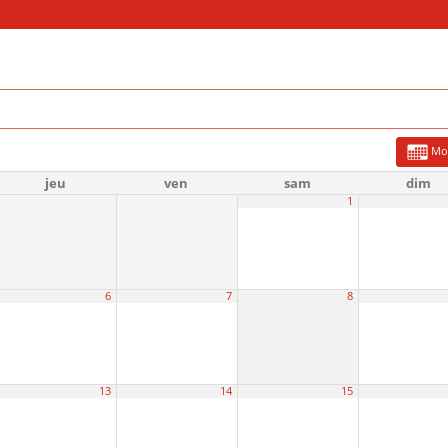
Mo
jeu
ven
sam
dim
1
6
7
8
13
14
15