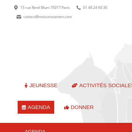
15 rue René Blum 75017 Paris
01 48 24 60 30
contact@maisonozanam.com
JEUNESSE
ACTIVITÉS SOCIALE
AGENDA
DONNER
AGENDA