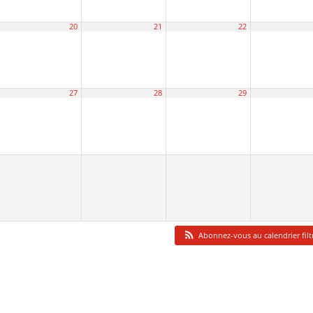
20
21
22
27
28
29
Abonnez-vous au calendrier fil