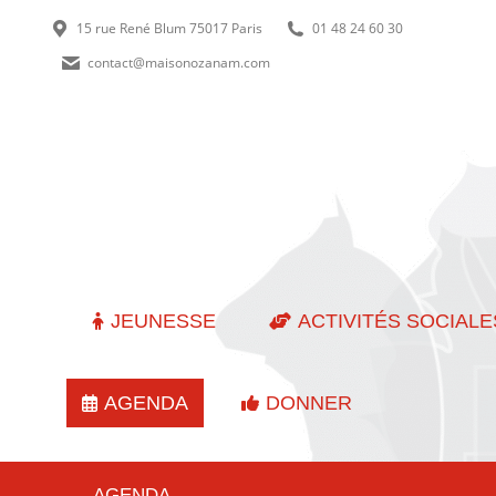
15 rue René Blum 75017 Paris
01 48 24 60 30
contact@maisonozanam.com
JEUNESSE
ACTIVITÉS SOCIALE
AGENDA
DONNER
AGENDA