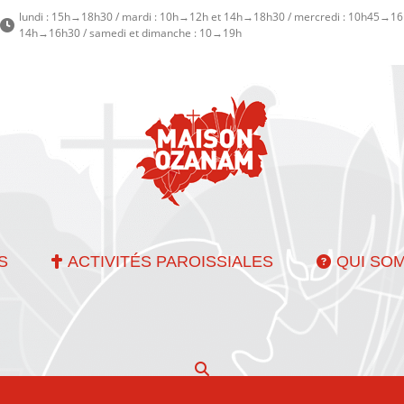
lundi : 15h→18h30 / mardi : 10h→12h et 14h→18h30 / mercredi : 10h45→16h
14h→16h30 / samedi et dimanche : 10→19h
S
ACTIVITÉS PAROISSIALES
QUI SO
Recherche
: