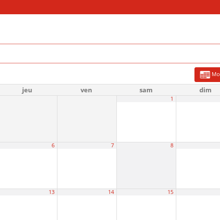
Mo
jeu
ven
sam
dim
1
6
7
8
13
14
15