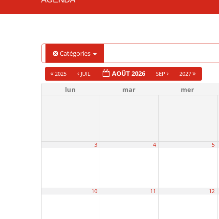
Catégories
AOÛT 2026
2025
JUIL
SEP
2027
lun
mar
mer
3
4
5
10
11
12