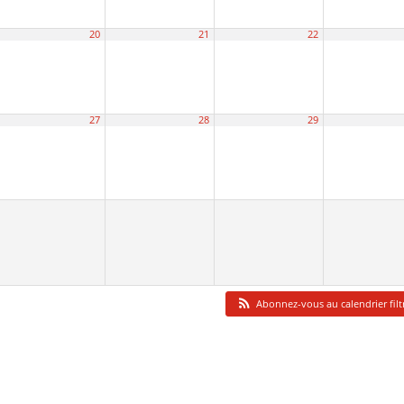
20
21
22
27
28
29
Abonnez-vous au calendrier fil