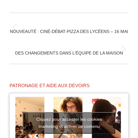
sur
sur
sur
Facebook
X
Pinterest
NAVIGATION
ARTICLE
Article
NOUVEAUTÉ : CINÉ-DÉBAT-PIZZA DES LYCÉENS – 16 MAI
précédent
:
Article
DES CHANGEMENTS DANS L’ÉQUIPE DE LA MAISON
suivant
:
PATRONAGE ET AIDE AUX DEVOIRS
Cliquez pour accepter les cookies
marketing et activer ce contenu