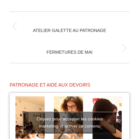
sur
sur
sur
Facebook
X
Pinterest
NAVIGATION
ARTICLE
Article
ATELIER GALETTE AU PATRONAGE
précédent
:
Article
FERMETURES DE MAI
suivant
:
PATRONAGE ET AIDE AUX DEVOIRS
Cliquez pour accepter les cookies
marketing et activer ce contenu