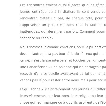
Ces rencontres étaient aussi fugaces que les gâtea
jeunes ont répondu à l’invitation, ils sont venus 
rencontrer. C’était un pas, de chaque côté, pour 
s’apprivoiser un peu. C’est bien cela, la Maison, 
inattendues, qui dérangent parfois. Comment pourri
confiance ou espoir ?
Nous sommes là comme chrétiens, pour la plupart d’en
devant l’autre, il n’a pas tourné le dos à ceux qui n
genre, il s’est laissé interpeler et toucher par un ce
une Cananéenne – une païenne qui ne partageait pas sa
recevoir d’elle ce qu’elle avait avant de lui donner
venons pas là pour rester entre nous, mais pour accuei
Et qui sonne ? Majoritairement ces jeunes qui diffèr
leurs vêtements, par leur nom, leur religion ou leur c
chose qui leur manque ou à quoi ils aspirent : de l’éco