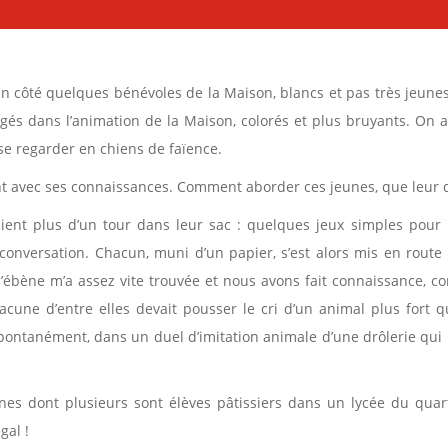
d’un côté quelques bénévoles de la Maison, blancs et pas très jeunes
gés dans l’animation de la Maison, colorés et plus bruyants. On a
 se regarder en chiens de faïence.
nt avec ses connaissances. Comment aborder ces jeunes, que leur d
aient plus d’un tour dans leur sac : quelques jeux simples pour
conversation. Chacun, muni d’un papier, s’est alors mis en route
’ébène m’a assez vite trouvée et nous avons fait connaissance, 
cune d’entre elles devait pousser le cri d’un animal plus fort q
spontanément, dans un duel d’imitation animale d’une drôlerie qui
unes dont plusieurs sont élèves pâtissiers dans un lycée du quart
gal !