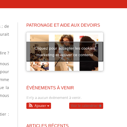
PATRONAGE ET AIDE AUX DEVOIRS
 ; de
urait
Cliquez pour accepter les cookies
ire ?
marketing et activer ce contenu
 nous
 pour
comme
ue la
ÉVÈNEMENTS À VENIR
 nous
Il n’y a aucun évènement à venir.
Ajouter
Voir le calendrier
ier :
ARTICLES RÉCENTS