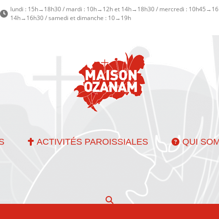
lundi : 15h→18h30 / mardi : 10h→12h et 14h→18h30 / mercredi : 10h45→16h
14h→16h30 / samedi et dimanche : 10→19h
S
ACTIVITÉS PAROISSIALES
QUI SO
Recherche
: