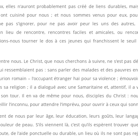
ux, elles n’auront probablement pas créé de liens durables, mai
et ont cuisiné pour nous ; et nous sommes venus pour eux, pou
ne pas s’ignorer, pour ne pas avoir peur les uns des autres,
un lieu de rencontre, rencontres faciles et amicales, ou renco
ons-nous tourner le dos à ces jeunes qui franchissent le seuil
tre nous. Le Christ, que nous cherchons à suivre, ne s’est pas d
e lui ressemblaient pas : sans parler des malades et des pauvres en
nturion romain – l’occupant étranger haï pour sa violence ; émouvoi
 religion ; il a dialogué avec une Samaritaine et, attentif, il a 
 à son tour. Il en va de même pour nous, disciples du Christ : no
llir l’inconnu, pour attendre l’imprévu, pour ouvrir à ceux qui son
ent de nous par leur âge, leur éducation, leurs goûts, leur langa
ouleur de peau. S’ils viennent là, c’est qu’ils espèrent trouver qu
ute, de l’aide ponctuelle ou durable, un lieu où ils ne sont pas rej