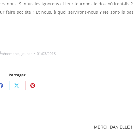
ers nous. Si nous les ignorons et leur tournons le dos, où iront-ils ?
our faire société ? Et nous, à quoi servirons-nous ? Ne sont-ils pa
Événements
,
Jeunes
01/03/2018
Partager
Partager
Partager
Partager
sur
sur
sur
Facebook
X
Pinterest
Article
MERCI, DANIELLE !