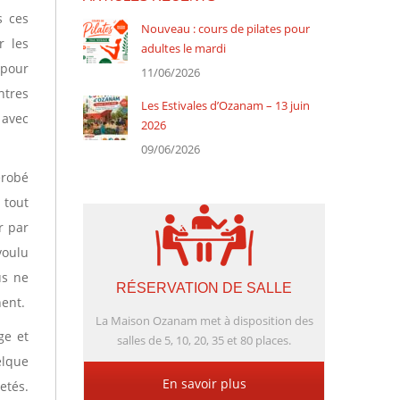
s ces
Nouveau : cours de pilates pour
r les
adultes le mardi
 pour
11/06/2026
ntres
Les Estivales d’Ozanam – 13 juin
 avec
2026
09/06/2026
érobé
 tout
r par
voulu
us ne
RÉSERVATION DE SALLE
nent.
La Maison Ozanam met à disposition des
ge et
salles de 5, 10, 20, 35 et 80 places.
elque
En savoir plus
etés.