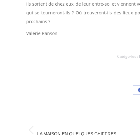
Ils sortent de chez eux, de leur entre-soi et viennent v
qui se tourneront-ils ? Où trouveront-ils des lieux p
prochains ?
Valérie Ranson
Catégories :
NAVIGATION
ARTICLE
Article
LA MAISON EN QUELQUES CHIFFRES