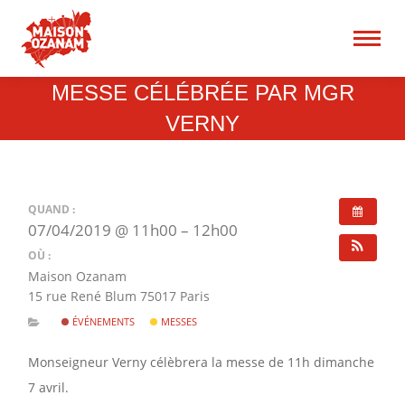
15 rue René Blum 75017
Paris
Recherche
MESSE CÉLÉBRÉE PAR MGR
:
VERNY
QUAND :
07/04/2019 @ 11h00 – 12h00
OÙ :
Maison Ozanam
15 rue René Blum 75017 Paris
ÉVÉNEMENTS
MESSES
Monseigneur Verny célèbrera la messe de 11h dimanche
7 avril.