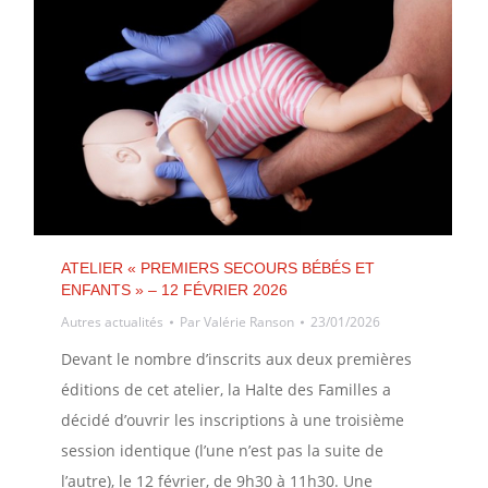
ATELIER « PREMIERS SECOURS BÉBÉS ET
ENFANTS » – 12 FÉVRIER 2026
Autres actualités
Par
Valérie Ranson
23/01/2026
Devant le nombre d’inscrits aux deux premières
éditions de cet atelier, la Halte des Familles a
décidé d’ouvrir les inscriptions à une troisième
session identique (l’une n’est pas la suite de
l’autre), le 12 février, de 9h30 à 11h30. Une