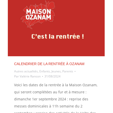
CALENDRIER DE LA RENTRÉE À OZANAM
Autres actualités
,
Enfants
,
Jeunes
,
Parents
Par
Valérie Ranson
31/08/2024
Voici les dates de la rentrée à la Maison Ozanam,
qui seront complétées au fur et à mesure :
dimanche 1er septembre 2024 : reprise des
messes dominicales à 11h semaine du 2