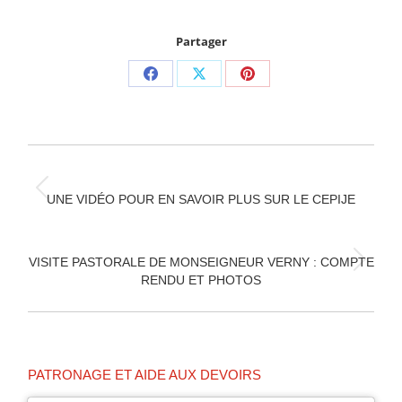
Partager
Partager
Partager
Partager
sur
sur
sur
Facebook
X
Pinterest
NAVIGATION
ARTICLE
Article
UNE VIDÉO POUR EN SAVOIR PLUS SUR LE CEPIJE
précédent
:
VISITE PASTORALE DE MONSEIGNEUR VERNY : COMPTE
Article
RENDU ET PHOTOS
suivant
:
PATRONAGE ET AIDE AUX DEVOIRS