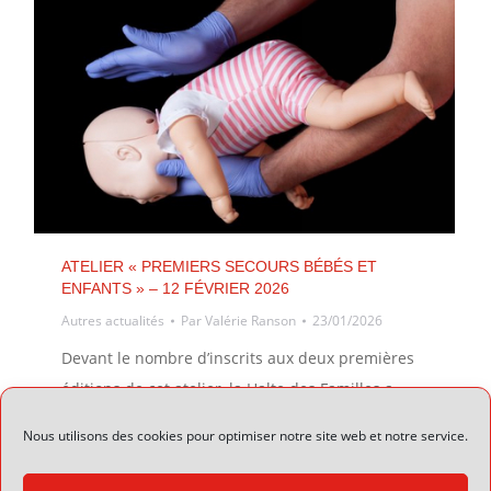
ATELIER « PREMIERS SECOURS BÉBÉS ET
ENFANTS » – 12 FÉVRIER 2026
Autres actualités
Par
Valérie Ranson
23/01/2026
Devant le nombre d’inscrits aux deux premières
éditions de cet atelier, la Halte des Familles a
décidé d’ouvrir les inscriptions à une troisième
Nous utilisons des cookies pour optimiser notre site web et notre service.
session identique (l’une n’est pas la suite de
l’autre), le 12 février, de 9h30 à 11h30. Une