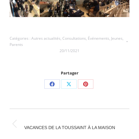
Catégories :
Autres actualités
,
Consultations
,
Événements
,
Jeunes
,
Parents
20/11/2021
Partager
Partager
Partager
Partager
sur
sur
sur
Facebook
X
Pinterest
NAVIGATION
ARTICLE
Article
VACANCES DE LA TOUSSAINT À LA MAISON
précédent