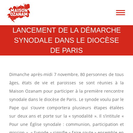
15 rue René Blum 75017
Paris
Recherche
LANCEMENT DE LA DÉMARCHE
:
SYNODALE DANS LE DIOCÈSE
DE PARIS
Dimanche après-midi 7 novembre, 80 personnes de tous
âges, états de vie et paroisses se sont réunies à la
Maison Ozanam pour participer à la première rencontre
synodale dans le diocèse de Paris. Le synode voulu par le
Pape qui s’ouvre comportera plusieurs étapes étalées
sur deux ans et porte sur la « synodalité ». Il s’intitule «
Pour une Église synodale : communion, participation et
mission ». « Synode » signifie « faire route » ensemble en