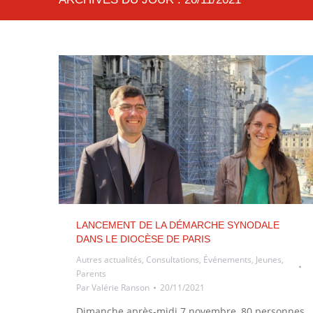
LANCEMENT DE LA DÉMARCHE SYNODALE
DANS LE DIOCÈSE DE PARIS
Autres actualités
,
Consultations
,
Événements
,
Jeunes
,
Parents
Par
Valérie Ranson
20/11/2021
Dimanche après-midi 7 novembre, 80 personnes