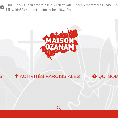
lundi : 15h→18h30 / mardi : 10h→12h et 14h→18h30 / mercredi : 10h45→16h
14h→16h30 / samedi et dimanche : 10→19h
S
ACTIVITÉS PAROISSIALES
QUI SO
Recherche
: