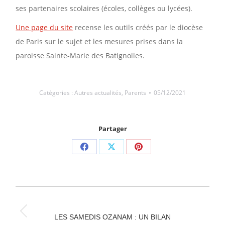
ses partenaires scolaires (écoles, collèges ou lycées).
Une page du site
recense les outils créés par le diocèse
de Paris sur le sujet et les mesures prises dans la
paroisse Sainte-Marie des Batignolles.
Catégories :
Autres actualités
,
Parents
05/12/2021
Partager
Partager
Partager
Partager
sur
sur
sur
Facebook
X
Pinterest
NAVIGATION
ARTICLE
Article
LES SAMEDIS OZANAM : UN BILAN