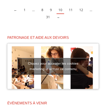
←
1
…
8
9
10
11
12
…
31
→
PATRONAGE ET AIDE AUX DEVOIRS
Cliquez pour accepter les cookies
marketing et activer ce contenu
ÉVÈNEMENTS À VENIR